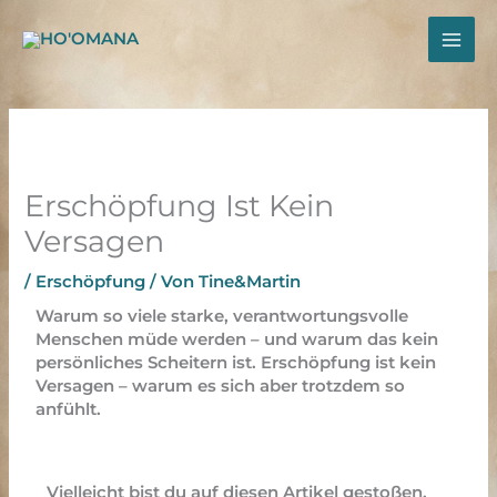
Zum
Inhalt
springen
Erschöpfung Ist Kein
Versagen
/
Erschöpfung
/ Von
Tine&Martin
Warum so viele starke, verantwortungsvolle
Menschen müde werden – und warum das kein
persönliches Scheitern ist.
Erschöpfung ist kein
Versagen
–
warum es sich aber trotzdem so
anfühlt.
Vielleicht bist du auf diesen Artikel gestoßen,